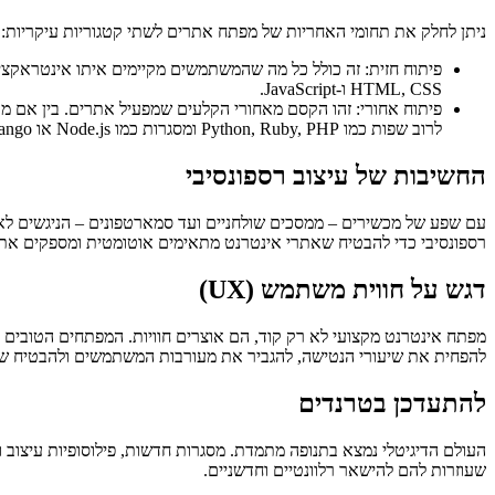
ניתן לחלק את תחומי האחריות של מפתח אתרים לשתי קטגוריות עיקריות: Frontend ו-backend.
פיתוח חזית: זה כולל כל מה שהמשתמשים מקיימים איתו אינטראקציה
HTML, CSS ו-JavaScript.
לרוב שפות כמו Python, Ruby, PHP ומסגרות כמו Node.js או Django.
החשיבות של עיצוב רספונסיבי
עם שפע של מכשירים – ממסכים שולחניים ועד סמארטפונים – הניגשים לאי
רספונסיבי כדי להבטיח שאתרי אינטרנט מתאימים אוטומטית ומספקים את
דגש על חווית משתמש (UX)
להפחית את שיעורי הנטישה, להגביר את מעורבות המשתמשים ולהבטיח של
להתעדכן בטרנדים
העולם הדיגיטלי נמצא בתנופה מתמדת. מסגרות חדשות, פילוסופיות עיצוב ו
שעוזרות להם להישאר רלוונטיים וחדשניים.