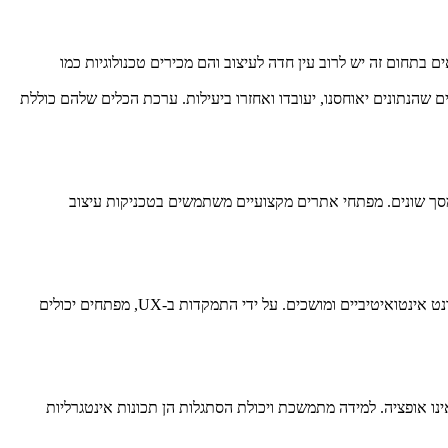
בתחום זה יש לרוב עין חדה לעיצוב והם מכירים טכנולוגיות כמו
סם מאחורי הקלעים שמפעיל אתרים. בין אם מדובר בבסיסי נתונים, שרתים או לוגיקה של יישומים, מפתחי backend מבטיחים שהנתונים יאוחסנו, יעובדו ואחזרו ביעילות. ערכת הכלים שלהם כוללת
 מסך שונים. מפתחי אתרים מקצועיים משתמשים בטכניקות עיצוב
מפתח אינטרנט מקצועי לא רק קוד, הם אוצרים חוויות. המפתחים הטובים ביותר מבינים את הניואנסים של התנהגות המשתמש ומעצבים ממשקי אינטרנט אינטואיטיביים ומושכים. על ידי התמקדות ב-UX, מפתחים יכולים
נו אופציה. למידה מתמשכת ויכולת הסתגלות הן תכונות אינטגרליות