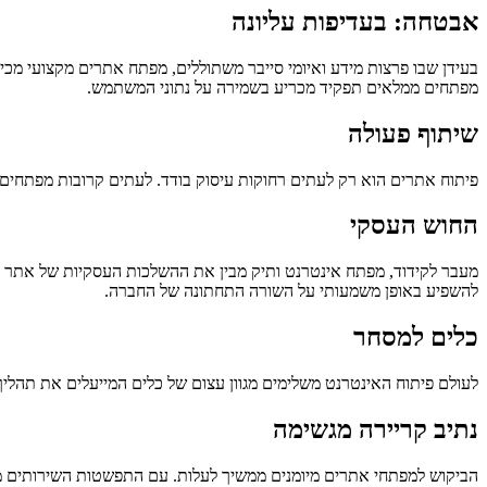
אבטחה: בעדיפות עליונה
בעידן שבו פרצות מידע ואיומי סייבר משתוללים, מפתח אתרים מקצועי מכיר
מפתחים ממלאים תפקיד מכריע בשמירה על נתוני המשתמש.
שיתוף פעולה
פיתוח אתרים הוא רק לעתים רחוקות עיסוק בודד. לעתים קרובות מפתחים מש
החוש העסקי
מעבר לקידוד, מפתח אינטרנט ותיק מבין את ההשלכות העסקיות של אתר אינ
להשפיע באופן משמעותי על השורה התחתונה של החברה.
כלים למסחר
לעולם פיתוח האינטרנט משלימים מגוון עצום של כלים המייעלים את תהליך הפיתוח. סביבות פיתוח משולבות (IDEs), מערכות בקרת גרסאות כמו Git
נתיב קריירה מגשימה
הביקוש למפתחי אתרים מיומנים ממשיך לעלות. עם התפשטות השירותים מב