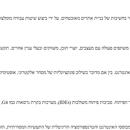
 בחשיבות של בניית אתרים מאובטחים. על ידי ביצוע שיטות עבודה מומלצות
תפים פעולה עם מעצבים, יוצרי תוכן, משווקים ובעלי עניין אחרים. תקשורת 
טרנט. בין אם מדובר בשילוב פונקציונליות של מסחר אלקטרוני, אופטימיזצי
, ומסגרות כגון React או Angular, כולם חלק מהארסנל של מפתחים.
וססי האינטרנט והטרנספורמציה הדיגיטלית של התעשיות המסורתיות, הזד