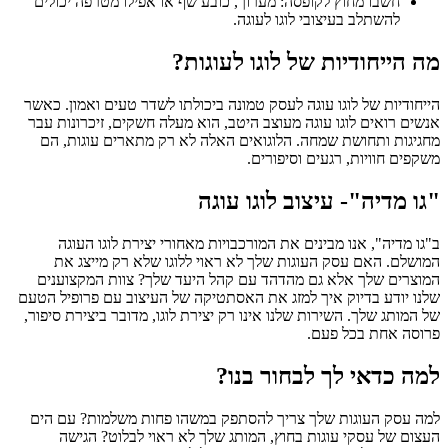
חשבו מחוץ לקופסה: מערוך, כובע שף או אפילו מטרפה יכולים
להשתלב בעיצובי לוגו לעוגה.
מה הייחודיות של לוגו לעוגות?
הייחודיות של לוגו עוגה לעסק טמונה ביכולתו לשדר טעים ואמון. כאשר
אנשים רואים לוגו עוגה מעוצב היטב, הוא מעלה חשקים, זיכרונות עבר
מחגיגות ותחושת שמחה. הלוגואים האלה לא רק מתארים עוגות, הם
משקפים חוויות, רגעים וסיפורים.
"גו מדיה"- עיצוב לוגו עוגה
ב"גו מדיה", אנו מבינים את המורכבויות מאחורי יצירת לוגו העוגה
המושלם. האם עסק העוגות שלך לא ראוי ללוגו שלא רק מייצג את
המוצרים שלך אלא גם מהדהד עם קהל היעד שלך? צוות המקצוענים
שלנו יודע בדיוק איך למזג את האסתטיקה של העיצוב עם פרופיל הטעם
של המותג שלך. השירות שלנו אינו רק יצירת לוגו, מדובר ביצירת סיפור,
פרוסה אחת בכל פעם.
למה כדאי לך לבחור בנו?
למה עסק העוגות שלך צריך להסתפק במשהו פחות משלמות? עם הים
העצום של עסקי עוגות בחוץ, המותג שלך לא ראוי לבלוט? הגישה