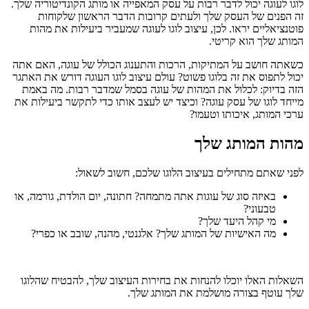
לוגו לעוגה יכול לדבר רבות על עסק המאפייה או מותג הקונדיטוריה שלך.
זה הפנים של העסק שלך ולעתים קרובות הדבר הראשון שלקוחות
פוטנציאליים יראו. לכן, עיצוב לוגו לעוגה שמעביר ביעילות את מהות
המותג שלך הוא קריטי.
כשאתה חושב על המתיקות, הרכות והתענוג הכולל של עוגה, האם אתה
יכול לתפוס את זה בלוגו פשוט? עולם עיצוב לוגו העוגה דורש את האתגר
הזה בדיוק: לכלול את המהות של עוגה בסמל שמדבר רבות. מה באמת
מייחד לוגו של עסק עוגה? וכיצד יש לעצב אותו כדי לתקשר ביעילות את
ערכי המותג, איכותו וטעמו?
מהות המותג שלך
לפני שאתם מתחילים בעיצוב הלוגו שלכם, חשוב לשאול:
באיזה סוג של עוגות אתה מתמחה? חתונה, יום הולדת, גורמה, או
טבעוני?
מי קהל היעד שלך?
מה האישיות של המותג שלך? אלגנטי, מהנה, שובב או כפרי?
השאלות האלו יוכלו להנחות את בחירות העיצוב שלך, להבטיח שהלוגו
שלך עוטף בצורה מושלמת את המותג שלך.