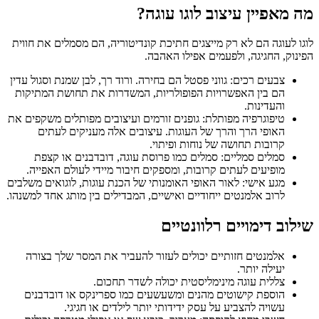
מה מאפיין עיצוב לוגו עוגה?
לוגו לעוגה הם לא רק מייצגים חתיכת קונדיטוריה, הם מסמלים את חווית
הפינוק, החגיגה, ולפעמים אפילו האהבה.
צבעים רכים: גווני פסטל הם בחירה. ורוד רך, לבן שמנת וסגול עדין
הם בין האפשרויות הפופולריות, המשדרות את תחושת המתיקות
והעדינות.
טיפוגרפיה מפותלת: גופנים זורמים ועיצובים מפותלים משקפים את
האופי הרך והרך של העוגות. עיצובים אלה מעניקים לעתים
קרובות תחושה של נוחות ופיתוי.
סמלים סמליים: סמלים כמו פרוסת עוגה, דובדבנים או קצפת
מופיעים לעתים קרובות, ומספקים חיבור מיידי לעולם האפייה.
מגע אישי: לאור האופי האומנותי של הכנת עוגות, לוגואים משלבים
לרוב אלמנטים ייחודיים ואישיים, המבדילים בין מותג אחד למשנהו.
שילוב דימויים רלוונטיים
אלמנטים חזותיים יכולים לעזור להעביר את המסר שלך בצורה
יעילה יותר.
צללית עוגה מינימליסטית יכולה לשדר תחכום.
הוספת קישוטים מהנים ומשעשעים כמו ספרינקס או דובדבנים
עשויה להצביע על עסק ידידותי יותר לילדים או חגיגי.