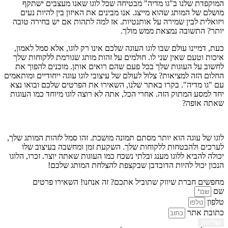
המוקפדת שלנו ב"גו מדיה" מבטיחה שכל לוגו שאנו מעצבים ישתקף
מושלם של המותג שהוא מייצג. אנו מבינים את האיזון בין להיות נעים
ויזואלית לבין שמירה על אותנטיות. אז למה לתהות אם יש בחירה טובה
יותר? התשובה נמצאת ממש מולך.
כעת, דמיינו עולם שבו לוגו העוגה שלכם אינו רק לוגו, אלא סמל לאמון,
איכות וטעם שאין שני לו. חולמים על זהות מותג שגורמת ללקוחות שלך
לחשוב על העוגות שלך בכל פעם שהם רואים אותן. מוכנים להפוך את
החלום הזה למציאות? צלול לעולם של עיצובי לוגו עוגה ייחודיים ומותאמים
עם "גו מדיה". בקרו באתר שלנו, השאירו את הפרטים שלכם ובואו נצא
יחד למסע המתוק הזה. אחרי הכל, אתה לא רוצה לוגו מיוחד כמו העוגות
שאתה אופה?
לוגו של עוגה הוא יותר מסתם תמונה מושכת. זהו סמל לזהות המותג שלך,
לערכים ולהבטחות ללקוחות שלך. השקעת זמן ומחשבה בעיצוב שלו
יכולה להביא ללוגו מענג ובלתי נשכח כמו העוגות שאתה יוצר. זכרו, הלוגו
הנכון יכול להיות הדובדבן שבקצפת להצלחת המותג שלכם!
מחפשים חברת שיווק שתוביל אתכם? זה אנחנו! השאירו פרטים
שם
טלפון
כתובת אתר
שליחה